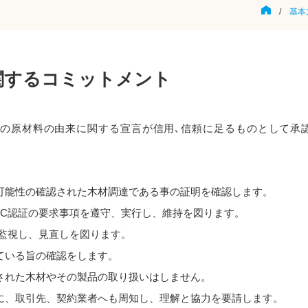
/
基本
関するコミットメント
の原材料の由来に関する宣言が信用､信頼に足るものとして承認
可能性の確認された木材調達である事の証明を確認します。
OC認証の要求事項を遵守、実行し、維持を図ります。
、監視し、見直しを図ります。
ている旨の確認をします。
された木材やその製品の取り扱いはしません。
に、取引先、契約業者へも周知し、理解と協力を要請します。