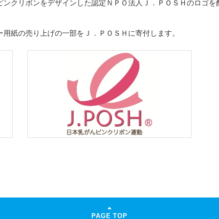
ピンクリボンをデザインした認定ＮＰＯ法人Ｊ．ＰＯＳＨのロゴを
ー用紙の売り上げの一部をＪ．ＰＯＳＨに寄付します。
PAGE TOP