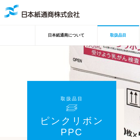
日本紙通商について
取扱品目
取扱品目
ピンクリボン
PPC