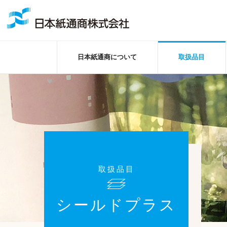
日本紙通商について
取扱品目
取扱品目
シールドプラス