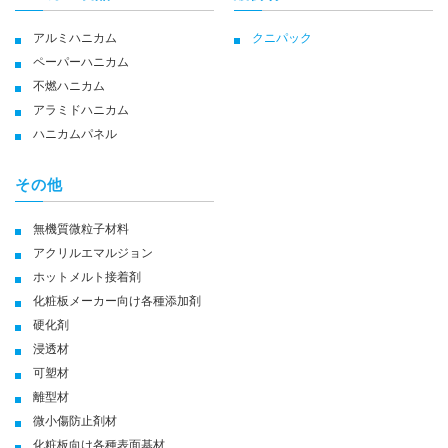
アルミハニカム
クニパック
ペーパーハニカム
不燃ハニカム
アラミドハニカム
ハニカムパネル
その他
無機質微粒子材料
アクリルエマルジョン
ホットメルト接着剤
化粧板メーカー向け各種添加剤
硬化剤
浸透材
可塑材
離型材
微小傷防止剤材
化粧板向け各種表面基材