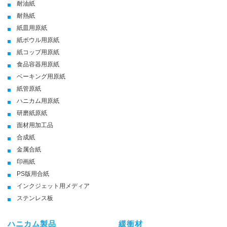
耐油紙
耐熱紙
紙皿用原紙
紙ボウル用原紙
紙コップ用原紙
食品容器用原紙
ベーキング用原紙
紙管原紙
ハニカム用原紙
研磨紙原紙
面材用加工品
合成紙
金属合紙
印画紙
PS版用合紙
インクジェット用メディア
ステンレス板
ハニカム製品
緩衝材