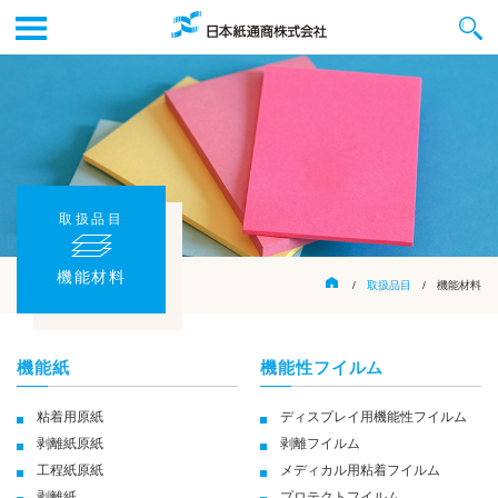
取扱品目
機能材料
/
取扱品目
/ 機能材料
機能紙
機能性フイルム
粘着用原紙
ディスプレイ用機能性フイルム
剥離紙原紙
剥離フイルム
工程紙原紙
メディカル用粘着フイルム
剥離紙
プロテクトフイルム