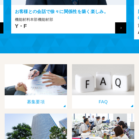
を築く楽しみ。
新しい知識や技術を様々な人たちから学
の面白さ。
貿易本部貿易部
A・H
募集要項
FAQ