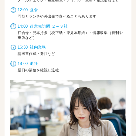
メールチェック・在庫確認・デリバリー業務・電話応対など
12:00
昼食
同期とランチや外出先で食べることもあります
14:00
得意先訪問 ２～３社
打合せ・見本持参（校正紙・束見本用紙）・情報収集（新刊や
重版など）
16:30
社内業務
請求書作成・発注など
18:00
退社
翌日の業務を確認し退社